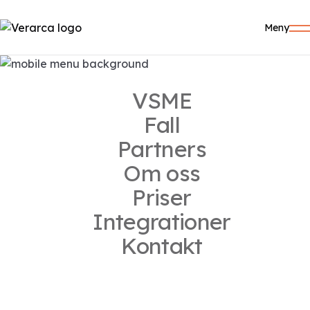
Meny
VSME
Fall
Partners
VSME-RAPPORT
Om oss
VSME
Standard
Priser
- Nyckeln till ESG-
Integrationer
rapportering för små
Kontakt
och medelstora företag