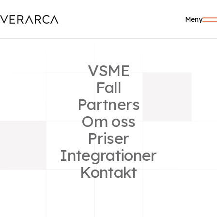
Meny
VSME
KONTAKT
Fall
Kontakta Verarca redan
Partners
idag
Om oss
Priser
Låt oss göra din CO2-beräkning.
Integrationer
Kontakt