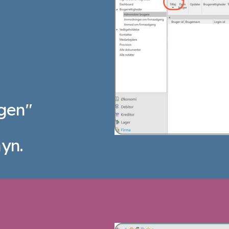
gen"
yn.