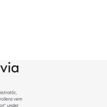
 via
stratör,
rollera vem
on" under