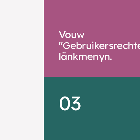
Vouw
"Gebruikersrechte
länkmenyn.
03