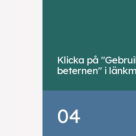
Klicka på "Gebrui
beternen" i länk
04