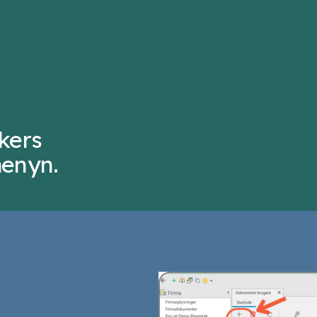
kers
menyn.