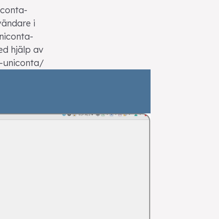
iconta-
vändare i
niconta-
d hjälp av
-uniconta/