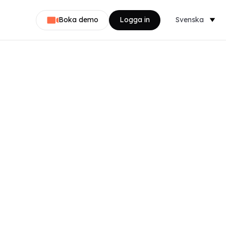
Boka demo
Logga in
Svenska
Dansk
Nederlands
English
Norsk
Français
Deutsch