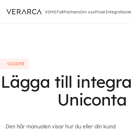
VSME
Fall
Partners
Om oss
Priser
Integratione
GUIDER
Lägga till integrat
Uniconta
Den här manualen visar hur du eller din kund