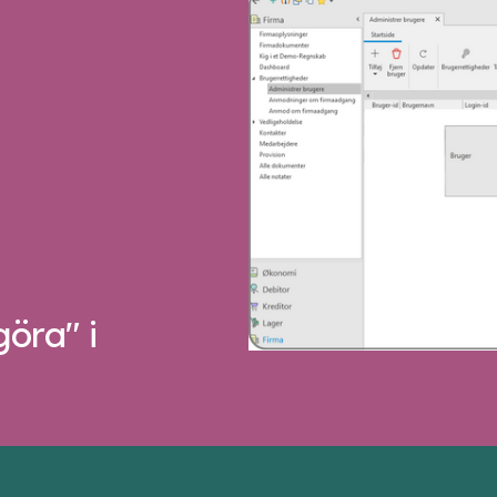
öra" i