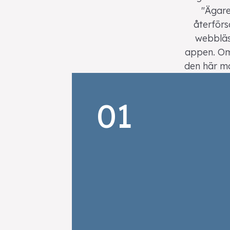
"Ägare
återförs
webbläs
appen. Om
den här m
01