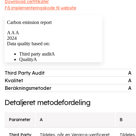
Download certifikater
Få implementeringskode til website
Third Party Audit
A
Kvalitet
A
Beräkningsmetoder
A
Detaljeret metodefordeling
Parameter
A
B
Third Party
Tildeles, når en Verarca-verificeret
Tildeles