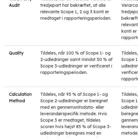
Audit
tredjepart har bekræftet, at alle
Verarca-
relevante Scope 1, 2 og 3 konti er
tredjepa
medtaget i rapporteringsperioden.
bekræfte
relevan
konti er
rapport
Quality
Tildeles, når 100 % af Scope 1- og
Tildeles
2-udledninger samt mindst 50 % af
Scope 1
Scope 3-udledninger er verificeret i
udledni
rapporteringsperioden.
verificer
rapport
Calculation
Tildeles, når 95 % af Scope 1- og
Tildeles
Method
Scope 2-udledninger er beregnet
Scope 1
med en gennemsnitsdata- eller
udledni
leverandørspecifik metode. Hvis
beregne
Scope 3 er medtaget, tildeles
gennems
scoren hvis højst 85 % af Scope 3-
leveran
udledninger beregnes med en
metode