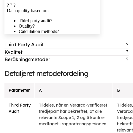
Third Party Audit
?
Kvalitet
?
Beräkningsmetoder
?
Detaljeret metodefordeling
Parameter
A
B
Third Party
Tildeles, når en Verarca-verificeret
Tildeles
Audit
tredjepart har bekræftet, at alle
Verarca-
relevante Scope 1, 2 og 3 konti er
tredjepa
medtaget i rapporteringsperioden.
bekræfte
relevan