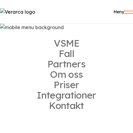
Meny
OEKOBAUDAT
VSME
admin
Fall
Partners
Om oss
Relaterade inlägg
Priser
Integrationer
Image fallback
Hello world!
Kontakt