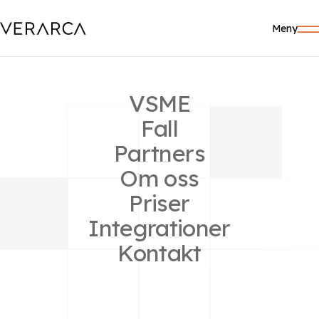
Meny
Netherlands
VSME
Enterprise Agency
Fall
Partners
admin
Om oss
Priser
Integrationer
Relaterade inlägg
Kontakt
Image fallback
Hello world!