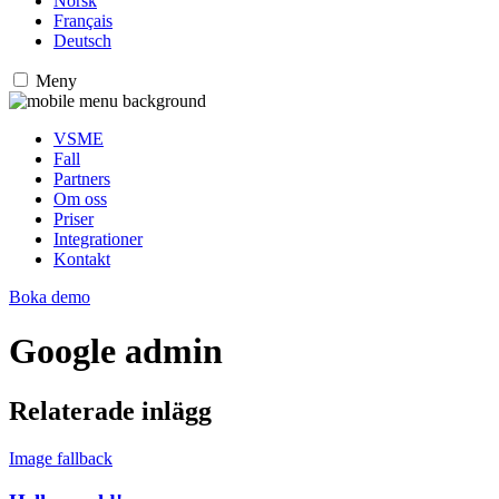
Norsk
Français
Deutsch
Meny
VSME
Fall
Partners
Om oss
Priser
Integrationer
Kontakt
Boka demo
Google admin
Relaterade inlägg
Image fallback