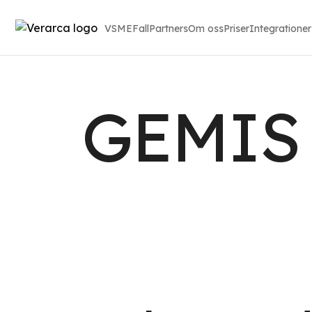
VSME
Fall
Partners
Om oss
Priser
Integrationer
GEMIS