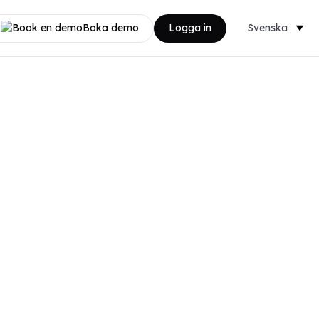
Boka demo
Logga in
Svenska
Dansk
Nederlands
English
Norsk
Français
Deutsch