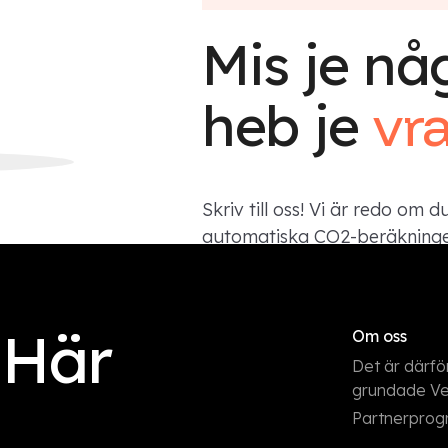
Mis je någ
heb je
vr
Skriv till oss! Vi är redo om d
automatiska CO2-beräkninge
Kontakta
 Här
Om oss
Det är därför
grundade Ve
Partnerpro