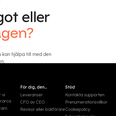
ot eller
agen?
u kan hjälpa till med den
n.
För dig, den...
Stöd
 vi
Leveranser
Kontakta supporten
rarca
CFO av CEO
Prenumerationsvillkor
gram
Revisor eller bokförare
Cookiepolicy