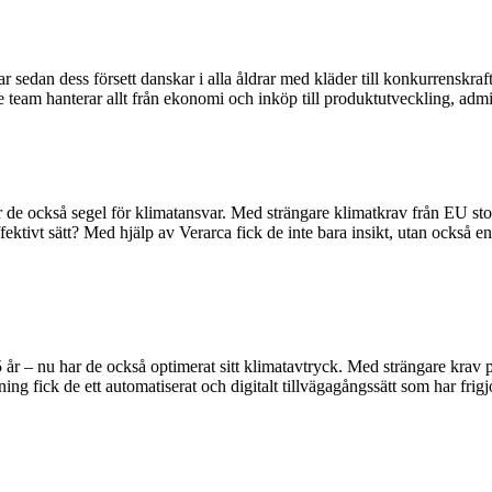
dan dess försett danskar i alla åldrar med kläder till konkurrenskrafti
 team hanterar allt från ekonomi och inköp till produktutveckling, adm
er de också segel för klimatansvar. Med strängare klimatkrav från EU st
ktivt sätt? Med hjälp av Verarca fick de inte bara insikt, utan också en 
 25 år – nu har de också optimerat sitt klimatavtryck. Med strängare kra
 fick de ett automatiserat och digitalt tillvägagångssätt som har frig