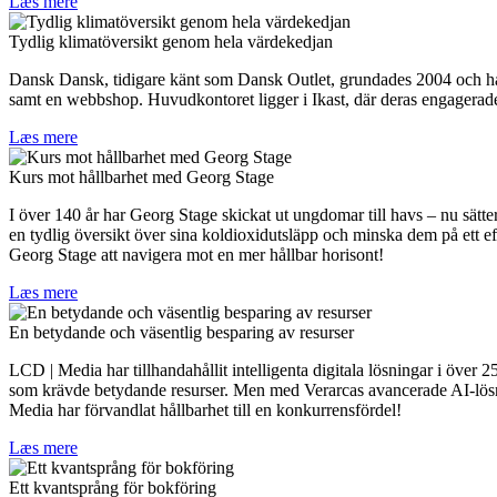
Læs mere
Tydlig klimatöversikt genom hela värdekedjan
Dansk Dansk, tidigare känt som Dansk Outlet, grundades 2004 och har se
samt en webbshop. Huvudkontoret ligger i Ikast, där deras engagerade
Læs mere
Kurs mot hållbarhet med Georg Stage
I över 140 år har Georg Stage skickat ut ungdomar till havs – nu sätt
en tydlig översikt över sina koldioxidutsläpp och minska dem på ett effe
Georg Stage att navigera mot en mer hållbar horisont!
Læs mere
En betydande och väsentlig besparing av resurser
LCD | Media har tillhandahållit intelligenta digitala lösningar i över
som krävde betydande resurser. Men med Verarcas avancerade AI-lösning
Media har förvandlat hållbarhet till en konkurrensfördel!
Læs mere
Ett kvantsprång för bokföring