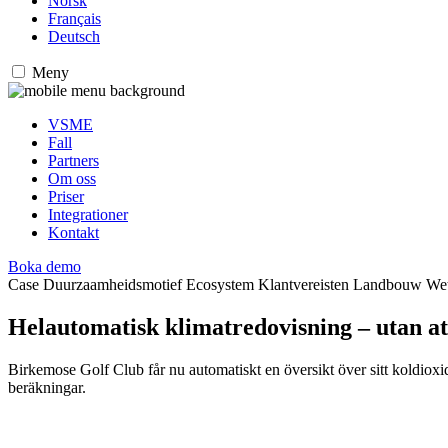
Norsk
Français
Deutsch
Meny
VSME
Fall
Partners
Om oss
Priser
Integrationer
Kontakt
Boka demo
Case
Duurzaamheidsmotief Ecosystem Klantvereisten Landbouw Wette
Helautomatisk klimatredovisning – utan att 
Birkemose Golf Club får nu automatiskt en översikt över sitt koldioxid
beräkningar.