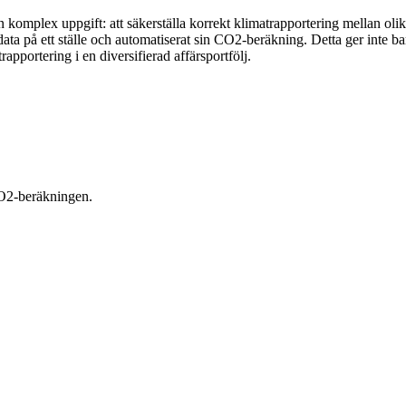
komplex uppgift: att säkerställa korrekt klimatrapportering mellan oli
ta på ett ställe och automatiserat sin CO2-beräkning. Detta ger inte bara
pportering i en diversifierad affärsportfölj.
CO2-beräkningen.