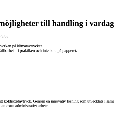
möjligheter till handling i varda
inköp.
åverkan på klimatavtrycket.
llbarhet – i praktiken och inte bara på papperet.
 sitt koldioxidavtryck. Genom en innovativ lösning som utvecklats i sa
an extra administrativt arbete.