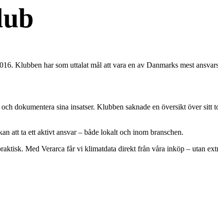
lub
16. Klubben har som uttalat mål att vara en av Danmarks mest ansvarsf
och dokumentera sina insatser. Klubben saknade en översikt över sitt to
n att ta ett aktivt ansvar – både lokalt och inom branschen.
raktisk. Med Verarca får vi klimatdata direkt från våra inköp – utan extr