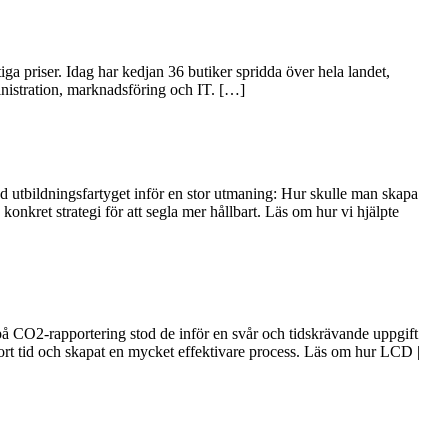
ga priser. Idag har kedjan 36 butiker spridda över hela landet,
inistration, marknadsföring och IT. […]
od utbildningsfartyget inför en stor utmaning: Hur skulle man skapa
konkret strategi för att segla mer hållbart. Läs om hur vi hjälpte
v på CO2-rapportering stod de inför en svår och tidskrävande uppgift
jort tid och skapat en mycket effektivare process. Läs om hur LCD |